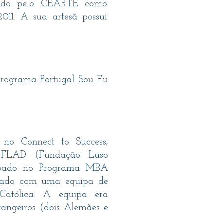
ecido pelo CEARTE como
011. A sua artesã possui
Programa Portugal Sou Eu
 no Connect to Success,
FLAD (Fundação Luso
cipado no Programa MBA
lhado com uma equipa de
atólica. A equipa era
trangeiros (dois Alemães e